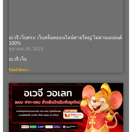
อเวจี เว็บตรง: เว็บสล็อตออนไลน์ค่ายใหญ่ ไม่ผ่านเอเย่นต์
100%
ตุลาคม 26, 2024
อเวจี เว็บ
Read More »