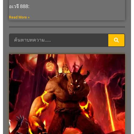
อเวจี 888:
Read More »