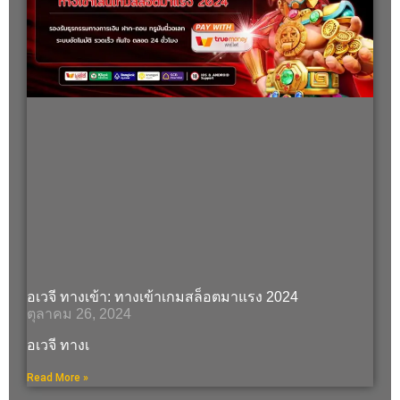
อเวจี ทางเข้า: ทางเข้าเกมสล็อตมาแรง 2024
ตุลาคม 26, 2024
อเวจี ทางเ
Read More »