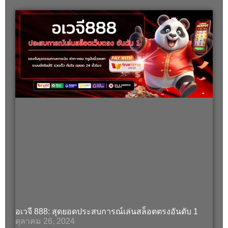
อเวจี 888: สุดยอดประสบการณ์เล่นสล็อตตรงอันดับ 1
ตุลาคม 26, 2024