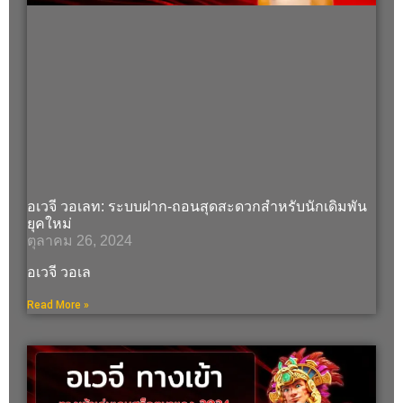
อเวจี วอเลท: ระบบฝาก-ถอนสุดสะดวกสำหรับนักเดิมพัน
ยุคใหม่
ตุลาคม 26, 2024
อเวจี วอเล
Read More »