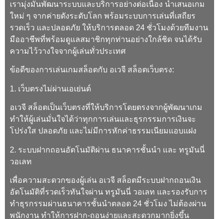
เรามุ่งมั่นพัฒนาระบบและบริการอย่างต่อเนื่อง นำเสนอเกม
ใหม่ ๆ จากค่ายดังระดับโลก พร้อมระบบการเล่นที่เสถียร
รวดเร็ว และปลอดภัย ให้บริการตลอด 24 ชั่วโมงด้วยทีมงาน
มืออาชีพที่พร้อมดูแลสมาชิกทุกท่านอย่างใกล้ชิด จนได้รับ
ความไว้วางใจจากผู้เล่นทั่วประเทศ
ข้อดีของการเล่นเกมสล็อตกับ อเวจี สล็อตเว็บตรง:
1. เว็บตรงไม่ผ่านเอเย่นต์
อเวจี สล็อตเป็นเว็บตรงที่ให้บริการโดยตรงจากผู้พัฒนาเกม
ทำให้ผู้เล่นมั่นใจได้ว่าทุกการเล่นและธุรกรรมการเงินจะ
โปร่งใส ปลอดภัย และไม่มีการหักค่าธรรมเนียมแอบแฝง
2. ระบบฝากถอนอัตโนมัติผ่าน ธนาคารชั้นนำ และ ทรูมันนี่
วอเลท
เพื่อความสะดวกของผู้เล่น อเวจี สล็อตมีระบบฝากถอนเงิน
อัตโนมัติที่รวดเร็วทันใจผ่าน ทรูมันนี่ วอเลท และรองรับการ
ทำธุรกรรมผ่านธนาคารชั้นนำตลอด 24 ชั่วโมง ไม่ต้องผ่าน
พนักงาน ทำให้การฝาก-ถอนง่ายและสะดวกมากยิ่งขึ้น