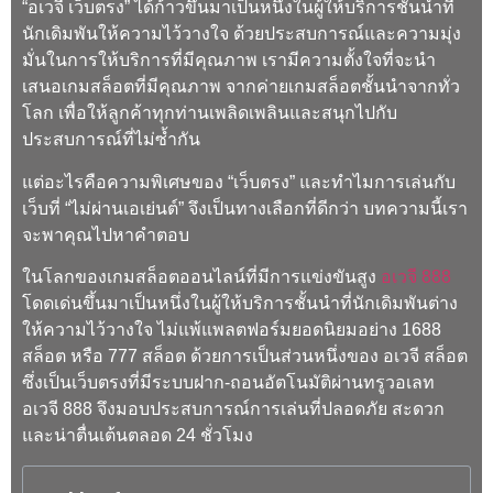
“อเวจี เว็บตรง” ได้ก้าวขึ้นมาเป็นหนึ่งในผู้ให้บริการชั้นนำที่
นักเดิมพันให้ความไว้วางใจ ด้วยประสบการณ์และความมุ่ง
มั่นในการให้บริการที่มีคุณภาพ เรามีความตั้งใจที่จะนำ
เสนอเกมสล็อตที่มีคุณภาพ จากค่ายเกมสล็อตชั้นนำจากทั่ว
โลก เพื่อให้ลูกค้าทุกท่านเพลิดเพลินและสนุกไปกับ
ประสบการณ์ที่ไม่ซ้ำกัน
แต่อะไรคือความพิเศษของ “เว็บตรง” และทำไมการเล่นกับ
เว็บที่ “ไม่ผ่านเอเย่นต์” จึงเป็นทางเลือกที่ดีกว่า บทความนี้เรา
จะพาคุณไปหาคำตอบ
ในโลกของเกมสล็อตออนไลน์ที่มีการแข่งขันสูง
อเวจี 888
โดดเด่นขึ้นมาเป็นหนึ่งในผู้ให้บริการชั้นนำที่นักเดิมพันต่าง
ให้ความไว้วางใจ ไม่แพ้แพลตฟอร์มยอดนิยมอย่าง 1688
สล็อต หรือ 777 สล็อต ด้วยการเป็นส่วนหนึ่งของ อเวจี สล็อต
ซึ่งเป็นเว็บตรงที่มีระบบฝาก-ถอนอัตโนมัติผ่านทรูวอเลท
อเวจี 888 จึงมอบประสบการณ์การเล่นที่ปลอดภัย สะดวก
และน่าตื่นเต้นตลอด 24 ชั่วโมง