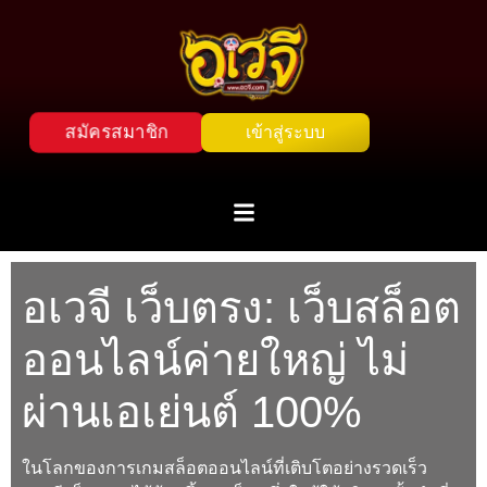
สมัครสมาชิก
เข้าสู่ระบบ
อเวจี เว็บตรง: เว็บสล็อต
ออนไลน์ค่ายใหญ่ ไม่
ผ่านเอเย่นต์ 100%
ในโลกของการเกมสล็อตออนไลน์ที่เติบโตอย่างรวดเร็ว