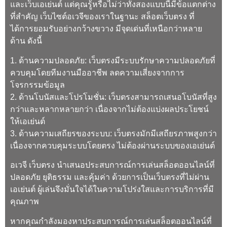
และเว็บเอเย่นต์ แต่คุณรู้หรือไม่ว่าทั้งสองแบบนี้มีข้อแตกต่าง
ที่สำคัญ เว็บไซต์อเวจีของเราในฐานะ สล็อตเว็บตรง ที่
ได้การยอมรับอย่างกว้างขวาง มีจุดเด่นที่เหนือกว่าหลาย
ด้าน ดังนี้
1. ด้านความปลอดภัย: เว็บตรงมีระบบรักษาความปลอดภัยที่
ควบคุมโดยทีมงานมืออาชีพ ลดความเสี่ยงจากการ
โจรกรรมข้อมูล
2. ด้านโบนัสและโปรโมชั่น: เว็บตรงสามารถเสนอโบนัสที่สูง
กว่าและหลากหลายกว่า เนื่องจากไม่ต้องแบ่งผลประโยชน์
ให้เอเย่นต์
3. ด้านความเสถียรของระบบ: เว็บตรงมักมีเสถียรภาพสูงกว่า
เนื่องจากควบคุมระบบโดยตรง ไม่ต้องผ่านระบบของเอเย่นต์
อเวจี เว็บตรง นำเสนอประสบการณ์การเล่นสล็อตออนไลน์ที่
ปลอดภัย ยุติธรรม และคุ้มค่า ด้วยการเป็นเว็บตรงที่ไม่ผ่าน
เอเย่นต์ ผู้เล่นจึงมั่นใจได้ในความโปร่งใสและการบริการที่มี
คุณภาพ
หากคุณกำลังมองหาประสบการณ์การเล่นสล็อตออนไลน์ที่